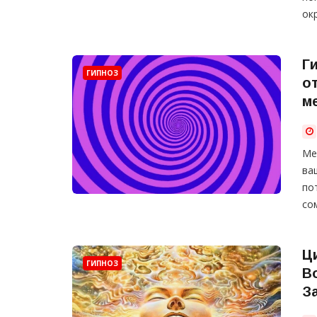
ок
Г
ГИПНОЗ
о
м
Ме
ва
по
со
Ц
ГИПНОЗ
В
З