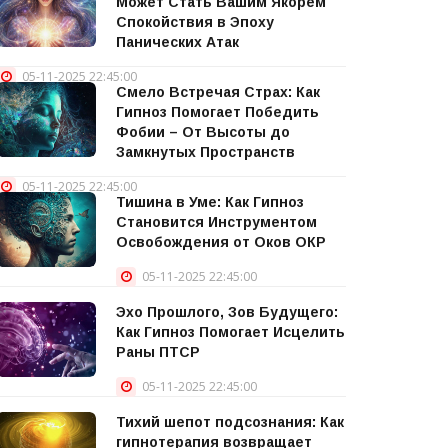
Может Стать Вашим Якорем
Спокойствия в Эпоху
Панических Атак
05-11-2025 22:45:00
Смело Встречая Страх: Как
Гипноз Помогает Победить
Фобии – От Высоты до
Замкнутых Пространств
05-11-2025 22:45:00
Тишина в Уме: Как Гипноз
Становится Инструментом
Освобождения от Оков ОКР
05-11-2025 22:45:00
Эхо Прошлого, Зов Будущего:
Как Гипноз Помогает Исцелить
Раны ПТСР
05-11-2025 22:45:00
Тихий шепот подсознания: Как
гипнотерапия возвращает