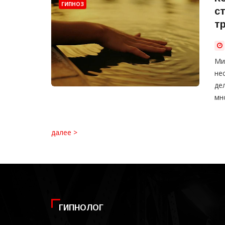
ГИПНОЗ
с
т
Ми
не
де
мн
далее >
ГИПНОЛОГ