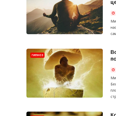
ц
Ми
на
са
В
ГИПНОЗ
п
Ми
Бе
пл
ст
К