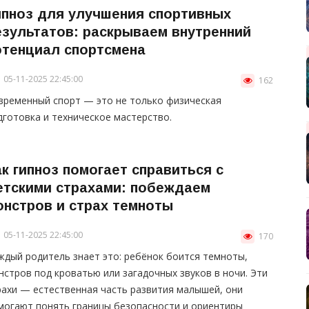
ипноз для улучшения спортивных
езультатов: раскрываем внутренний
отенциал спортсмена
05-11-2025 22:45:00
162
временный спорт — это не только физическая
дготовка и техническое мастерство.
ак гипноз помогает справиться с
етскими страхами: побеждаем
онстров и страх темноты
05-11-2025 22:45:00
170
ждый родитель знает это: ребёнок боится темноты,
нстров под кроватью или загадочных звуков в ночи. Эти
рахи — естественная часть развития малышей, они
могают понять границы безопасности и ориентиры