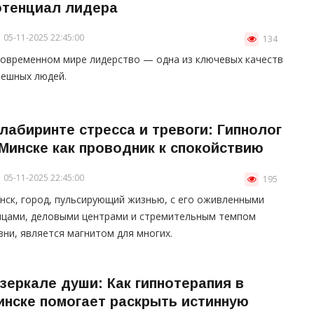
отенциал лидера
05-11-2025 22:45:00
134
современном мире лидерство — одна из ключевых качеств
пешных людей.
 лабиринте стресса и тревоги: Гипнолог
 Минске как проводник к спокойствию
05-11-2025 22:45:00
195
нск, город, пульсирующий жизнью, с его оживленными
ицами, деловыми центрами и стремительным темпом
зни, является магнитом для многих.
 зеркале души: Как гипнотерапия в
инске помогает раскрыть истинную