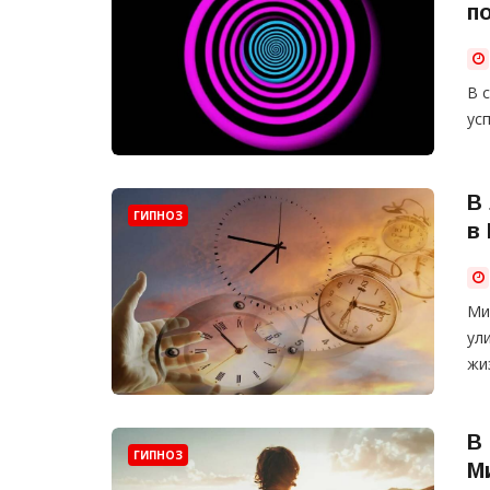
п
В 
ус
В
ГИПНОЗ
в
Ми
ул
жи
В
ГИПНОЗ
М