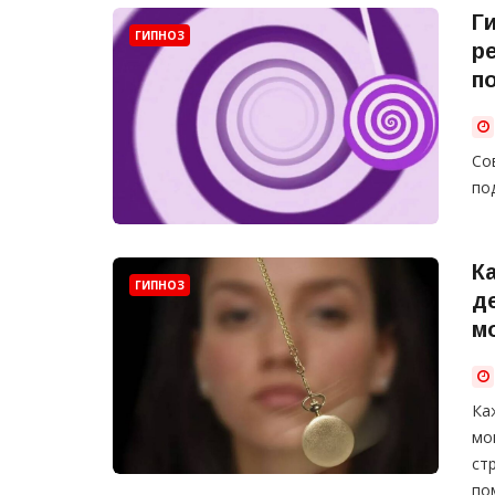
Г
ГИПНОЗ
р
п
Со
по
К
ГИПНОЗ
д
м
Ка
мо
ст
по