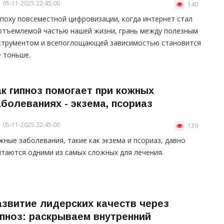
05-11-2025 22:45:00
140
эпоху повсеместной цифровизации, когда интернет стал
отъемлемой частью нашей жизни, грань между полезным
струментом и всепоглощающей зависимостью становится
е тоньше.
ак гипноз помогает при кожных
аболеваниях - экзема, псориаз
05-11-2025 22:45:00
139
жные заболевания, такие как экзема и псориаз, давно
итаются одними из самых сложных для лечения.
азвитие лидерских качеств через
ипноз: раскрываем внутренний