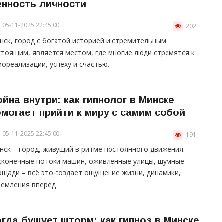
енность личности
05-11-2025 22:45:00
202
нск, город с богатой историей и стремительным
стоящим, является местом, где многие люди стремятся к
мореализации, успеху и счастью.
ойна внутри: как гипнолог в Минске
омогает прийти к миру с самим собой
05-11-2025 22:45:00
191
нск – город, живущий в ритме постоянного движения.
сконечные потоки машин, оживленные улицы, шумные
ощади – всё это создает ощущение жизни, динамики,
ремления вперед.
огда бушует шторм: как гипноз в Минске