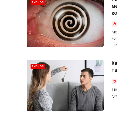
ГИПНОЗ
м
к
Ме
ко
пс
К
ГИПНОЗ
т
Тв
де