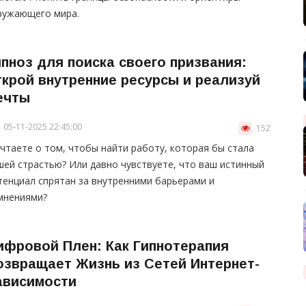
ружающего мира.
ипноз для поиска своего призвания:
ткрой внутренние ресурсы и реализуй
ечты
05-11-2025 22:45:00
152
чтаете о том, чтобы найти работу, которая бы стала
шей страстью? Или давно чувствуете, что ваш истинный
тенциал спрятан за внутренними барьерами и
мнениями?
ифровой Плен: Как Гипнотерапия
озвращает Жизнь из Сетей Интернет-
ависимости