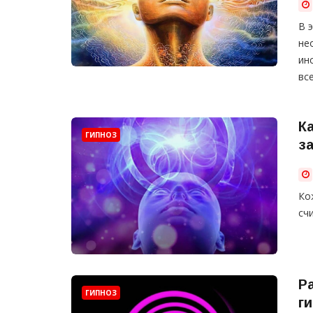
В 
не
ин
вс
К
ГИПНОЗ
з
Ко
сч
Р
ГИПНОЗ
г